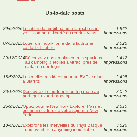
Up-to-date posts
29/5/2025
Location de mobil-home à la roche-sur-
1 962
yon : confort et liberté au rendez-vous
Impressions
07/5/2025
Louer un mobil-home dans la drôme :
2 028
confort et nature
Impressions
29/12/2024
Découvrez nos emplacements spacieux
2 412
au camping 3 étoiles à vitrac, près de
Impressions
sarlat en dordogne
13/5/2024
Les meilleures idées pour un EVF original
2 495
à Biarritz
Impressions
23/1/2024
Découvrez le meilleur road trip moto au
2 042
portugal, expert brooaap
Impressions
26/9/2023
Optez pour le New York Explorer Pass et
2 810
économisez lors de votre séjour à New
Impressions
York
18/4/2023
Explorons les merveilles du Pays Basque
3 526
: une aventure canyoning inoubliable
Impressions