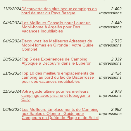
11/6/2024
Découverte des plus beaux campings en
2 402
bord de mer du Pays Basque
Impressions
04/6/2024
Les Meilleurs Conseils pour Louer un
2 440
Mobil-home à Argelès pour Des
Impressions
Vacances Inoubliables
04/6/2024
Découvrez les Meilleures Adresses de
2 535
Mobil-Homes en Gironde : Votre Guide
Impressions
Complet
28/5/2024
Top 5 des Expériences de Camping
2 339
Atypique à Découvrir dans le Luberon
Impressions
21/5/2024
Top 10 des meilleurs emplacements de
2 424
camping au bord du lac de Biscarrosse
Impressions
pour des vacances inoubliables
11/5/2024
Votre guide ultime pour les meilleurs
2 979
campings avec piscine et toboggan à
Impressions
Calvi
06/5/2024
Les Meilleurs Emplacements de Camping
2 982
aux Sables d'Olonne : Guide pour
Impressions
Campeurs en Quête de Plage et de Soleil