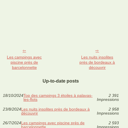
Les campings avec
Les nuits insolites
piscine près de
près de bordeaux à
barcelonnette
découvrir
Up-to-date posts
18/10/2024
Top des campings 3 étoiles à palavas-
2 391
les-flots
Impressions
23/8/2024
Les nuits insolites près de bordeaux à
2 958
découvrir
Impressions
26/7/2024
Les campings avec piscine près de
2 593
barcelonnette
Impressions