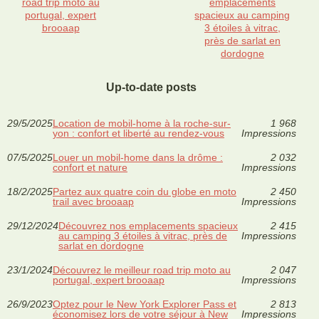
road trip moto au
emplacements
portugal, expert
spacieux au camping
brooaap
3 étoiles à vitrac,
près de sarlat en
dordogne
Up-to-date posts
29/5/2025
Location de mobil-home à la roche-sur-
1 968
yon : confort et liberté au rendez-vous
Impressions
07/5/2025
Louer un mobil-home dans la drôme :
2 032
confort et nature
Impressions
18/2/2025
Partez aux quatre coin du globe en moto
2 450
trail avec brooaap
Impressions
29/12/2024
Découvrez nos emplacements spacieux
2 415
au camping 3 étoiles à vitrac, près de
Impressions
sarlat en dordogne
23/1/2024
Découvrez le meilleur road trip moto au
2 047
portugal, expert brooaap
Impressions
26/9/2023
Optez pour le New York Explorer Pass et
2 813
économisez lors de votre séjour à New
Impressions